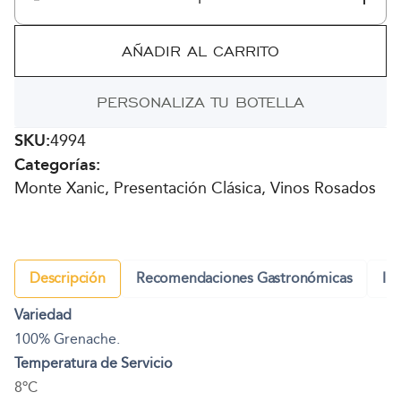
Xanic
Rosé
AÑADIR AL CARRITO
2025
cantidad
PERSONALIZA TU BOTELLA
SKU:
4994
Categorías:
Monte Xanic, Presentación Clásica, Vinos Rosados
Descripción
Recomendaciones Gastronómicas
In
Variedad
100% Grenache.
Temperatura de Servicio
8ºC