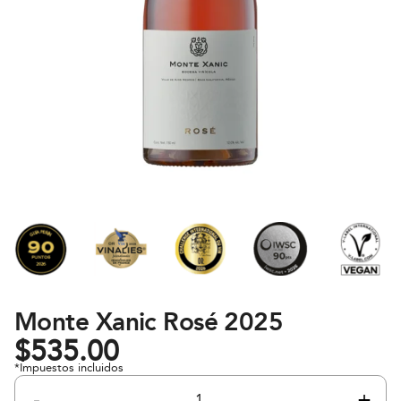
Monte Xanic Rosé 2025
$
535.00
*Impuestos incluidos
-
+
Monte