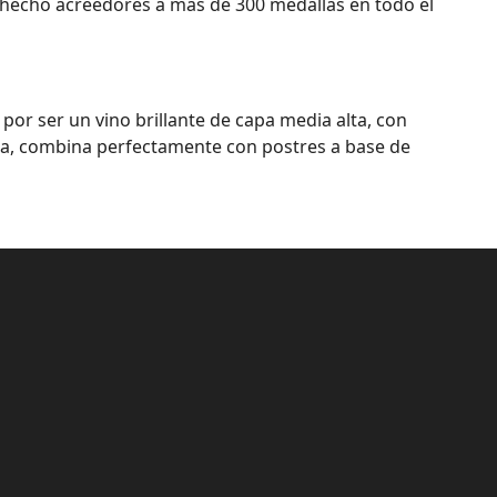
ha hecho acreedores a más de 300 medallas en todo el
por ser un vino brillante de capa media alta, con
ezcla, combina perfectamente con postres a base de