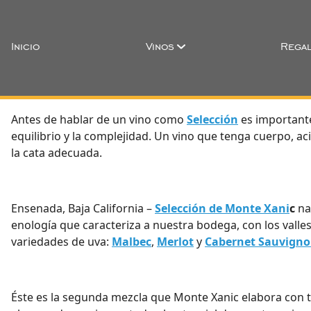
Inicio
Vinos
Regal
Antes de hablar de un vino como
Selección
es importante
equilibrio y la complejidad. Un vino que tenga cuerpo, 
la cata adecuada.
Ensenada, Baja California –
Selección de Monte Xani
c
na
enología que caracteriza a nuestra bodega, con los valle
variedades de uva:
Malbec
,
Merlot
y
Cabernet Sauvign
Éste es la segunda mezcla que Monte Xanic elabora con t