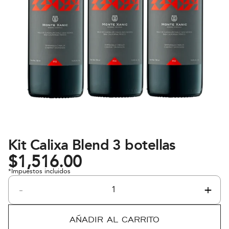
Kit Calixa Blend 3 botellas
$
1,516.00
*Impuestos incluidos
-
+
Kit
Calixa
Blend
AÑADIR AL CARRITO
3