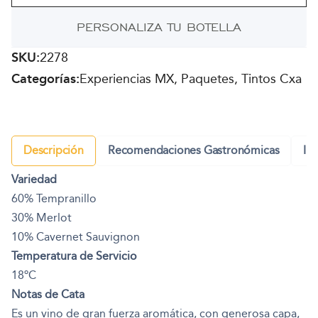
botellas
PERSONALIZA TU BOTELLA
cantidad
SKU:
2278
Categorías:
Experiencias MX, Paquetes, Tintos Cxa
Descripción
Recomendaciones Gastronómicas
In
Variedad
60% Tempranillo
30% Merlot
10% Cavernet Sauvignon
Temperatura de Servicio
18ºC
Notas de Cata
Es un vino de gran fuerza aromática, con generosa capa,