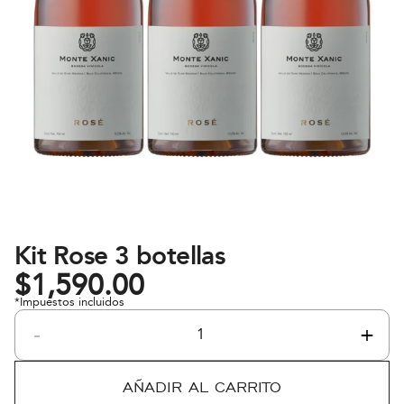
Kit Rose 3 botellas
$
1,590.00
*Impuestos incluidos
-
+
Kit
Rose
3
AÑADIR AL CARRITO
botellas