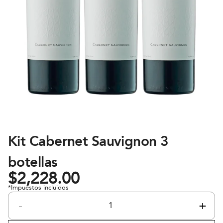
Kit Cabernet Sauvignon 3
botellas
$
2,228.00
*Impuestos incluidos
-
+
Kit
Cabernet