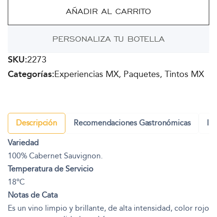
Sauvignon
AÑADIR AL CARRITO
3
botellas
PERSONALIZA TU BOTELLA
cantidad
SKU:
2273
Categorías:
Experiencias MX, Paquetes, Tintos MX
Descripción
Recomendaciones Gastronómicas
In
Variedad
100% Cabernet Sauvignon.
Temperatura de Servicio
18ºC
Notas de Cata
Es un vino limpio y brillante, de alta intensidad, color rojo