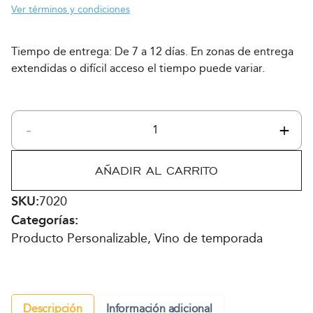
Ver términos y condiciones
Tiempo de entrega: De 7 a 12 días. En zonas de entrega
extendidas o difícil acceso el tiempo puede variar.
-
+
Monte
Xanic
Rosé
AÑADIR AL CARRITO
Edición
Día
SKU:
7020
de
Categorías:
las
Producto Personalizable, Vino de temporada
Madres
cantidad
Descripción
Información adicional