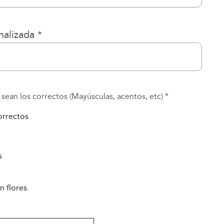
nalizada
*
 sean los correctos (Mayúsculas, acentos, etc)
*
orrectos
s
n flores.