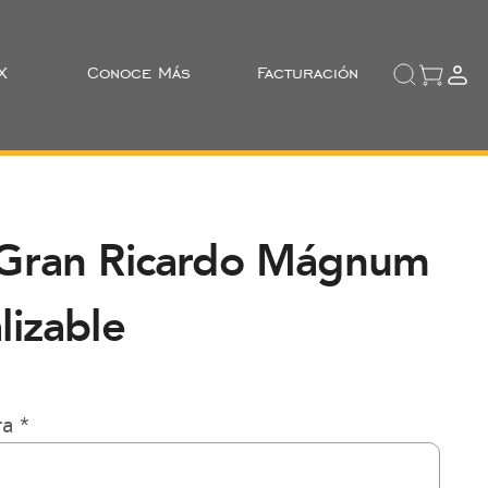
X
Conoce Más
Facturación
 Gran Ricardo Mágnum
lizable
ra
*