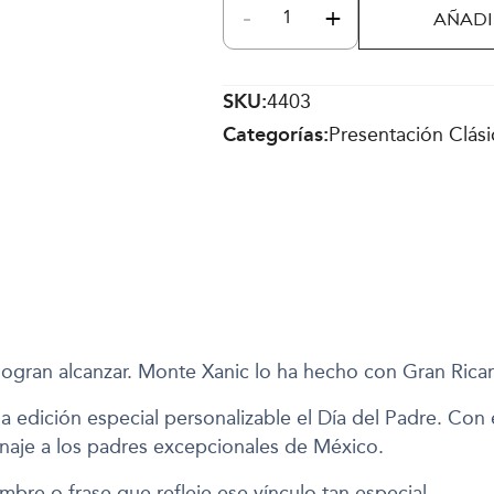
-
+
Monte
AÑADI
Xanic
Gran
Ricardo
SKU:
4403
Mágnum
Categorías:
Presentación Clási
2021
personalizable
cantidad
logran alcanzar. Monte Xanic lo ha hecho con Gran Rica
 edición especial personalizable el Día del Padre. Con 
naje a los padres excepcionales de México.
mbre o frase que refleje ese vínculo tan especial.