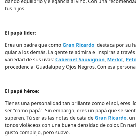
dando equilibrio y elegancia al vino. Con una recomenda
tus hijos.
El papá líder:
Eres un padre que como
Gran Ricardo
, destaca por su h
guiar a los demás. La gente te admira e inspiras a través
variedad de sus uvas:
Cabernet Sauvignon
,
Merlot
,
Peti
procedencia: Guadalupe y Ojos Negros. Con esa personalid
El papá héroe:
Tienes una personalidad tan brillante como el sol, eres lí
ser “como papá”. Sin embargo, eres un papá que se sient
superen. Tú serías las notas de cata de
Gran Ricardo
, un
tonos violáceos con una buena densidad de color. En nariz
gusto complejo, pero suave.