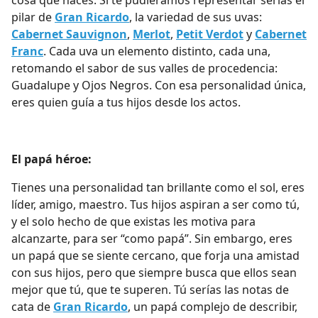
cosa que haces. Si te pudiéramos representar serías el
pilar de
Gran Ricardo
, la variedad de sus uvas:
Cabernet Sauvignon
,
Merlot
,
Petit Verdot
y
Cabernet
Franc
. Cada uva un elemento distinto, cada una,
retomando el sabor de sus valles de procedencia:
Guadalupe y Ojos Negros. Con esa personalidad única,
eres quien guía a tus hijos desde los actos.
El papá héroe:
Tienes una personalidad tan brillante como el sol, eres
líder, amigo, maestro. Tus hijos aspiran a ser como tú,
y el solo hecho de que existas les motiva para
alcanzarte, para ser “como papá”. Sin embargo, eres
un papá que se siente cercano, que forja una amistad
con sus hijos, pero que siempre busca que ellos sean
mejor que tú, que te superen. Tú serías las notas de
cata de
Gran Ricardo
, un papá complejo de describir,