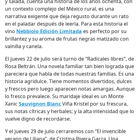
y salada, cuenta una historia de los años ochenta, con
un contexto complejo del México rural, es una
narrativa exigente que deja regusto durante un rato
en el paladar después de leerla. Para esta historia el
vino
Nebbiolo Edición Limitada
es perfecto por su
brillantez y su aroma de frutas negras matizado con
vainilla y canela.
El jueves 22 de julio será turno de “
Radicales libres”,
de
Rosa Beltrán. Una novela familiar tan bien lograda que
pareciera que habla de todas nuestras familias. Es una
historia agridulce. Tiene momentos divertidos, dulces
y frescos pero luego aparecen notas amargas. Aunque
lo fresco prevalece. Su maridaje ideal es un Monte
Xanic
Sauvignon Blanc
Viña Kristel
por su frescura,
sus notas cítricas y herbales; y la alta intensidad que lo
vuelve digno de recordarse.
Y el jueves 29 de julio cerraremos con “
El invencible
verano de Liliana”,
de Cristina Rivera Garza. Una