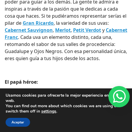
poder para guiar a los demás. La gente te admira e
inspiras a través de la pasión que le dedicas a cada
cosa que haces. Si te pudiéramos representar serías el
pilar de
Gran Ricardo
, la variedad de sus uvas:
Cabernet Sauvignon
,
Merlot
,
Petit Verdot
y
Cabernet
Franc
. Cada uva un elemento distinto, cada una,
retomando el sabor de sus valles de procedencia:
Guadalupe y Ojos Negros. Con esa personalidad única,
eres quien guía a tus hijos desde los actos.
El papá héroe:
Tienes una personalidad tan brillante como el sol, eres
Usamos cookies para ofrecerte la mejor experiencia en nuestra
líder, amigo, maestro. Tus hijos aspiran a ser como tú,
web.
You can find out more about which cookies we are using or
y el solo hecho de que existas les motiva para
switch them off in
settings
.
alcanzarte, para ser “como papá”. Sin embargo, eres
un papá que se siente cercano, que forja una amistad
Aceptar
con sus hijos, pero que siempre busca que ellos sean