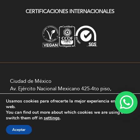
CERTIFICACIONES INTERNACIONALES
Ciudad de México
Av. Ejército Nacional Mexicano 425-4to piso,
Chapultepec Morales, Granada, Miguel Hidalgo,
Usamos cookies para ofrecerte la mejor experiencia en nuestra
11520 Ciudad de México, CDMX
web.
You can find out more about which cookies we are using or
switch them off in
settings
.
Tel.
5545 1111
Lada sin costo:
800 71 74 633
Aceptar
contacto@montexanic.mx